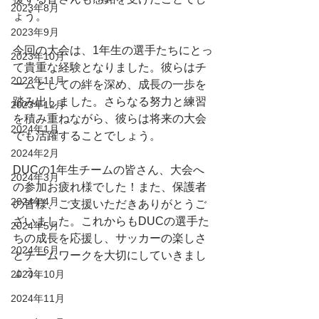
2023年8月
ょう。
2023年9月
今回の大会は、1年生の選手たちにとっ
2023年10月
て貴重な経験となりました。彼らはチ
2023年11月
ームとしての絆を深め、成長の一歩を
踏み出しました。さらなる努力と練習
2023年12月
を積み重ねながら、彼らは将来の大会
2024年1月
でも活躍することでしょう。
2024年2月
DUCの1年生チームの皆さん、大会へ
2024年3月
の参加お疲れ様でした！また、保護者
2024年4月
の皆様、ご支援いただきありがとうご
ざいました。これからもDUCの選手た
2024年5月
ちの成長を応援し、サッカーの楽しさ
2024年6月
とチームワークを大切にしていきまし
ょう。
2024年10月
2024年11月