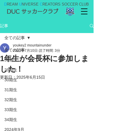
D
REAM
U
NIVERSE
C
REATORS SOCCER CLUB
DUC サッカークラブ
記事
全ての記事
youkey2 mountainunder
全ての記事
2023年7月10日
読了時間: 3分
1年生が会長杯に参加しま
36期
した！
29期生
更新日：
2025年6月15日
30期生
31期生
32期生
33期生
34期生
2024年9月