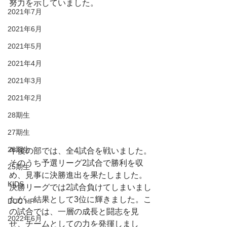
努力を示していました。
2021年7月
2021年6月
2021年5月
2021年4月
2021年3月
2021年2月
28期生
27期生
26期生
午後の部では、全4試合を戦いました。
そのうち予選リーグ2試合で勝利を収
25期生
め、見事に決勝進出を果たしました。
KIDS
決勝リーグでは2試合負けてしまいまし
たが、結果として3位に輝きました。こ
DUC HP
の試合では、一層の成長と闘志を見
2022年6月
せ、チームとしての力を発揮しまし