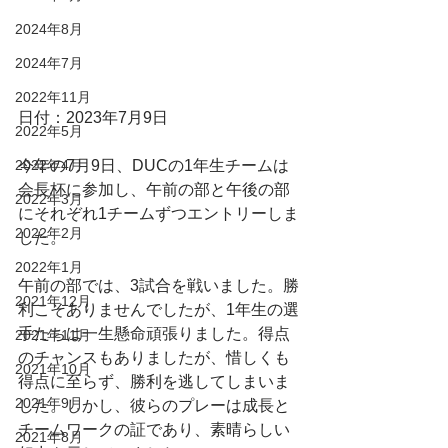
2024年8月
2024年7月
2022年11月
日付：2023年7月9日
2022年5月
今年の7月9日、DUCの1年生チームは
2022年4月
会長杯に参加し、午前の部と午後の部
2022年3月
にそれぞれ1チームずつエントリーしま
2022年2月
した。
2022年1月
午前の部では、3試合を戦いました。勝
2021年12月
利こそありませんでしたが、1年生の選
手たちは一生懸命頑張りました。得点
2021年11月
のチャンスもありましたが、惜しくも
2021年10月
得点に至らず、勝利を逃してしまいま
2021年9月
した。しかし、彼らのプレーは成長と
チームワークの証であり、素晴らしい
2021年8月