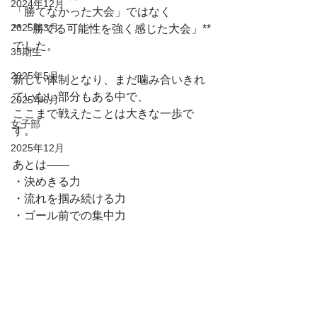
2024年12月
「勝てなかった大会」ではなく
2025年3月
**「勝てる可能性を強く感じた大会」**
でした。
35期生
2025年5月
新しい体制となり、まだ噛み合いきれ
ていない部分もある中で、
2025年6月
ここまで戦えたことは大きな一歩で
女子部
す。
2025年12月
あとは――
・決めきる力
・流れを掴み続ける力
・ゴール前での集中力
この3つをどこまで高められるか。
この悔しさを次に繋げて、
次こそ結果で証明していきましょう。