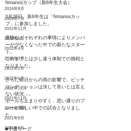
Nmanosカップ（新6年生大会）
2024年8月
3月28日、新6年生は「Nmanosカッ
2024年7月
プ」に参加しました。
2022年11月
受験などそれぞれの事情によりメンバ
2022年5月
ーが少なくなった中での新たなスター
2022年4月
ト。
2022年3月
これまでとは少し違う体制での挑戦と
なりました。
2022年2月
2022年1月
さらに前日からの雨の影響で、ピッチ
コンディションは決して良いとは言え
2021年12月
ない状況…。
2021年11月
ボールも止まりやすく、思い通りのプ
レーが難しい中での試合となりまし
2021年10月
た。
2021年9月
2021年8月
■予選リーグ