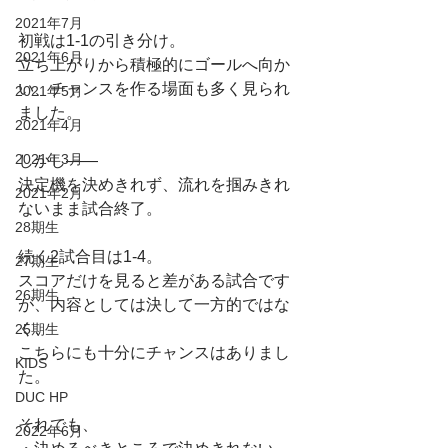
2021年7月
初戦は1-1の引き分け。
2021年6月
立ち上がりから積極的にゴールへ向か
い、チャンスを作る場面も多く見られ
2021年5月
ました。
2021年4月
2021年3月
しかし――
決定機を決めきれず、流れを掴みきれ
2021年2月
ないまま試合終了。
28期生
続く2試合目は1-4。
27期生
スコアだけを見ると差がある試合です
26期生
が、内容としては決して一方的ではな
く、
25期生
こちらにも十分にチャンスはありまし
KIDS
た。
DUC HP
それでも、
2022年6月