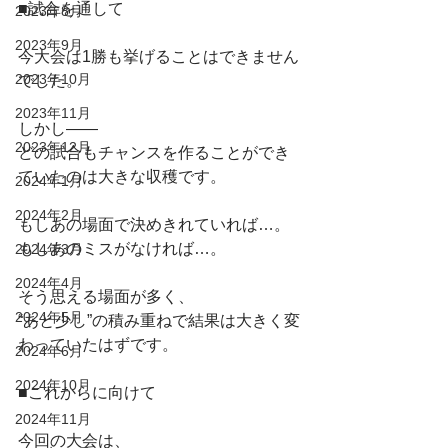
■試合を通して
2023年8月
2023年9月
今大会は1勝も挙げることはできません
2023年10月
でした。
2023年11月
しかし――
2023年12月
どの試合もチャンスを作ることができ
ていたのは大きな収穫です。
2024年1月
2024年2月
もしあの場面で決めきれていれば…。
もしあのミスがなければ…。
2024年3月
2024年4月
そう思える場面が多く、
2024年5月
“あと少し”の積み重ねで結果は大きく変
わっていたはずです。
2024年6月
2024年10月
■これからに向けて
2024年11月
今回の大会は、