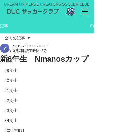
D
REAM
U
NIVERSE
C
REATORS SOCCER CLUB
DUC サッカークラブ
記事
全ての記事
youkey2 mountainunder
全ての記事
4月4日
読了時間: 2分
新6年生 Nmanosカップ
36期
29期生
30期生
31期生
32期生
33期生
34期生
2024年9月