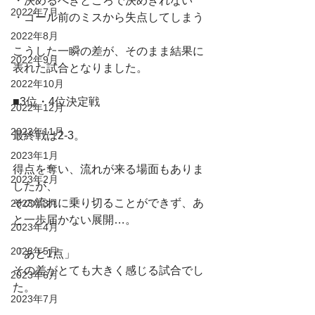
・決めるべきところで決めきれない
2022年7月
・ゴール前のミスから失点してしまう
2022年8月
こうした一瞬の差が、そのまま結果に
2022年9月
表れた試合となりました。
2022年10月
■3位・4位決定戦
2022年12月
2022年11月
最終戦は2-3。
2023年1月
得点を奪い、流れが来る場面もありま
2023年2月
したが、
その流れに乗り切ることができず、あ
2023年3月
と一歩届かない展開…。
2023年4月
2023年5月
「あと1点」
その差がとても大きく感じる試合でし
2023年6月
た。
2023年7月