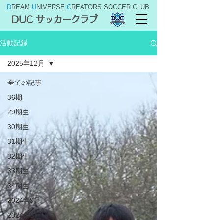
D
REAM
U
NIVERSE
C
REATORS SOCCER CLUB
DUC サッカークラブ
活動記録
2025年12月
全ての記事
36期
29期生
30期生
31期生
32期生
33期生
34期生
2024年9月
2024年8月