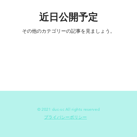
近日公開予定
期生
27期生
26期生
その他のカテゴリーの記事を見ましょう。
© 2021 duc-sc All rights reserved
プライバシーポリシー