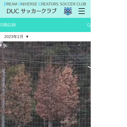
D
REAM
U
NIVERSE
C
REATORS SOCCER CLUB
DUC サッカークラブ
活動記録
2023年2月
全ての記事
36期
29期生
30期生
31期生
32期生
33期生
34期生
2024年9月
2024年8月