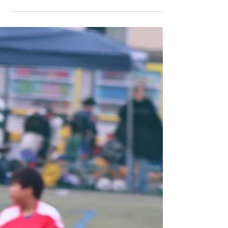
kzms
2023年2月19日
読了時間: 1分
2年 親子大会＆合同練習会
2/18 2年生は親子大会と4月から柏レイソルに移
籍する仲間のお祝いを合わせて行いました。