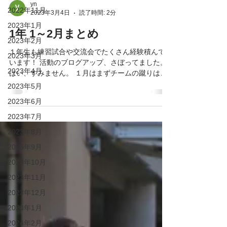
2022年11月
2023年1月
yn
2023年3月4日
読了時間: 2分
2023年2月
2023年3月
1年 1～2月まとめ
2023年4月
１年生も練習試合や交流会でたくさん経験積んで
2023年5月
います！ 活動のブログアップ、さぼってました。
はい、すみません。 １月はまずチームの蹴りはじ
2023年6月
めの豚汁会から開始となり、さっそく大会のゼン
2023年7月
ニチカップ(全36チーム)に参加。予選では１試合目
に大勝したのち、優勝チームに接戦の末、負けて...
2023年8月
2023年9月
2023年10月
2023年11月
2023年12月
2024年1月
2024年2月